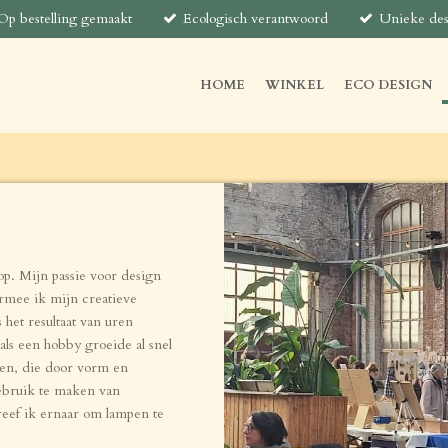
Op bestelling gemaakt
Ecologisch verantwoord
Unieke des
HOME
WINKEL
ECO DESIGN
p. Mijn passie voor design
rmee ik mijn creatieve
 het resultaat van uren
ls een hobby groeide al snel
ren, die door vorm en
gebruik te maken van
reef ik ernaar om lampen te