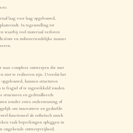
oces:
riaal laag voor laag opgebouwd,
laatsvindt. In tegenstelling tot
n waarbij veel materiaal verloren
ficiënte en milieuvriendelijke manier
seren.
r naar complexe ontwerpen die met
n niet te realiseren zijn. Doordat het
dt opgebouwd, kunnen structuren
te fragiel of te ingewikkeld zouden
e structuren en gedetailleerde
inten zonder extra ondersteuning of
ogelijk om innovatieve en gedurfde
wel functioneel als esthetisch uniek
nieken vaak beperkingen opleggen in
en ongekende ontwerpvrijheid.