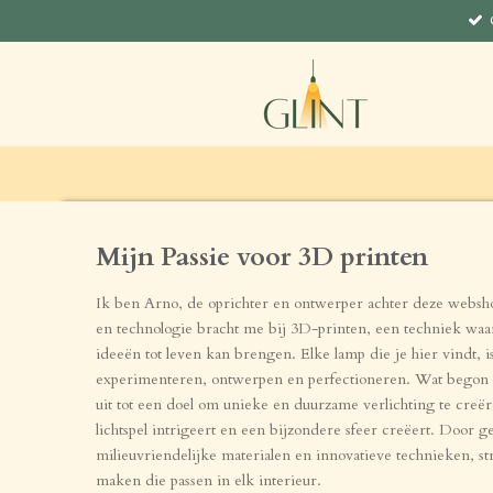
Ga
direct
naar
de
hoofdinhoud
Mijn Passie voor 3D printen
Ik ben Arno, de oprichter en ontwerper achter deze websho
en technologie bracht me bij 3D-printen, een techniek waa
ideeën tot leven kan brengen. Elke lamp die je hier vindt, is
experimenteren, ontwerpen en perfectioneren. Wat begon a
uit tot een doel om unieke en duurzame verlichting te creë
lichtspel intrigeert en een bijzondere sfeer creëert. Door 
milieuvriendelijke materialen en innovatieve technieken, st
maken die passen in elk interieur.