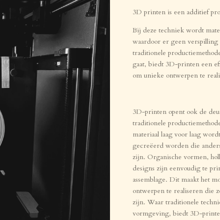
3D printen is een additief pr
Bij deze techniek wordt mate
waardoor er geen verspilling p
traditionele productiemethode
gaat, biedt 3D-printen een ef
om unieke ontwerpen te reali
3D-printen opent ook de deu
traditionele productiemethode
materiaal laag voor laag wor
gecreëerd worden die anders 
zijn. Organische vormen, holl
designs zijn eenvoudig te pr
assemblage. Dit maakt het m
ontwerpen te realiseren die zo
zijn. Waar traditionele tech
vormgeving, biedt 3D-print