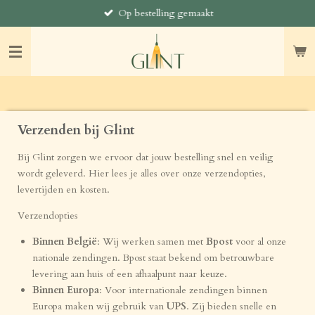
Op bestelling gemaakt
Ga
direct
naar
de
hoofdinhoud
Verzenden bij Glint
Bij Glint zorgen we ervoor dat jouw bestelling snel en veilig
wordt geleverd. Hier lees je alles over onze verzendopties,
levertijden en kosten.
Verzendopties
Binnen België
: Wij werken samen met
Bpost
voor al onze
nationale zendingen. Bpost staat bekend om betrouwbare
levering aan huis of een afhaalpunt naar keuze.
Binnen Europa
: Voor internationale zendingen binnen
Europa maken wij gebruik van
UPS
. Zij bieden snelle en