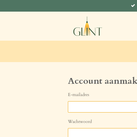
Ga
direct
naar
de
hoofdinhoud
Account aanma
E-mailadres
Wachtwoord