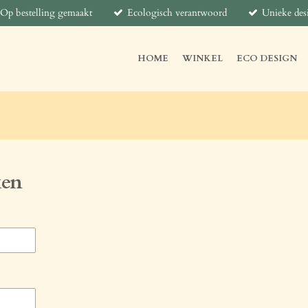
Op bestelling gemaakt
Ecologisch verantwoord
Unieke des
HOME
WINKEL
ECO DESIGN
ken