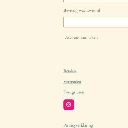
Bevestig wachtwoord
Account aanmaken
Betalen
Verzenden
Terugsturen
I
n
s
t
a
Privacyverklaring